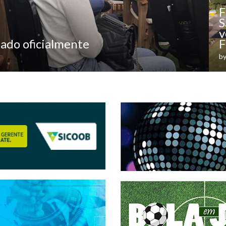
F
S
v
ado oficialmente
F
b