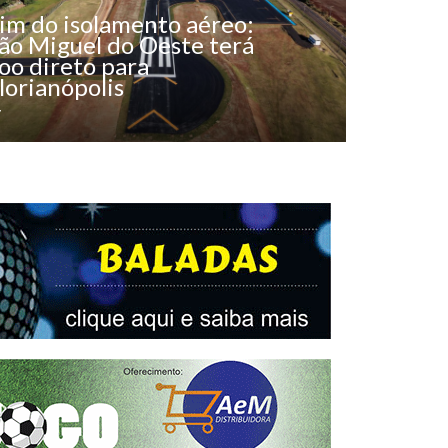
im do isolamento aéreo:
ão Miguel do Oeste terá
oo direto para
lorianópolis
y