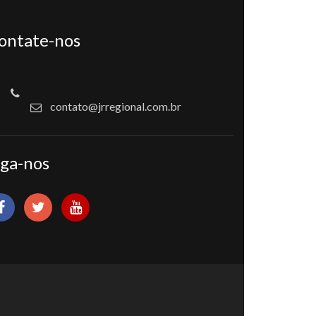
ontate-nos
contato@jrregional.com.br
iga-nos