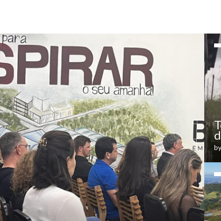
T
d
b