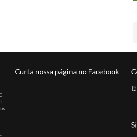
Curta nossa página no Facebook
C
C,
l
nos
S
-