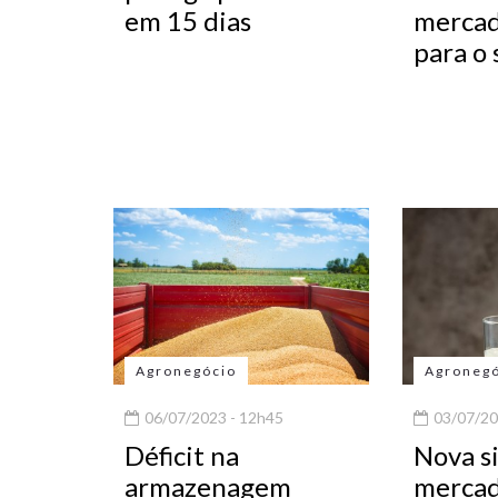
em 15 dias
mercad
para o 
Agronegócio
Agroneg
06/07/2023 - 12h45
03/07/20
Déficit na
Nova s
armazenagem
mercad