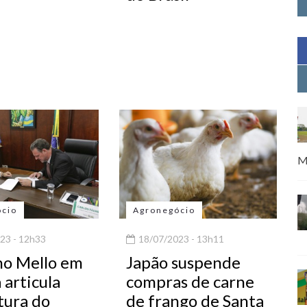
M
ócio
Agronegócio
23 - 12h33
18/07/2023 - 13h11
ho Mello em
Japão suspende
a articula
compras de carne
tura do
de frango de Santa