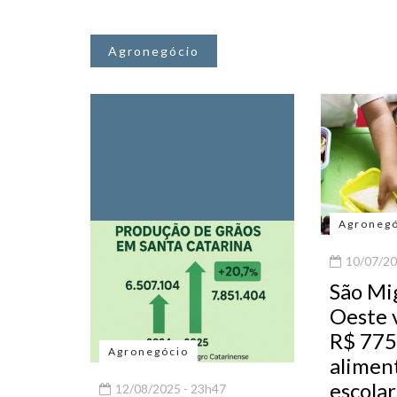
Agronegócio
Agroneg
10/07/20
São Mi
Oeste v
R$ 775
Agronegócio
alimen
escola
12/08/2025 - 23h47