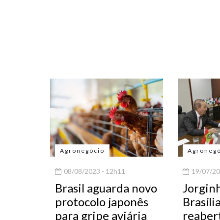
Agronegócio
Agroneg
08/08/2023 - 12h11
19/07/20
Brasil aguarda novo
Jorgin
protocolo japonês
Brasíli
para gripe aviária
reaber