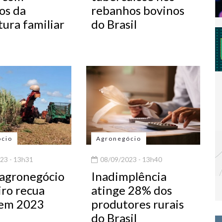
os da
rebanhos bovinos
tura familiar
do Brasil
ócio
Agronegócio
23 - 13h31
08/09/2023 - 13h40
 agronegócio
Inadimplência
iro recua
atinge 28% dos
 em 2023
produtores rurais
do Brasil