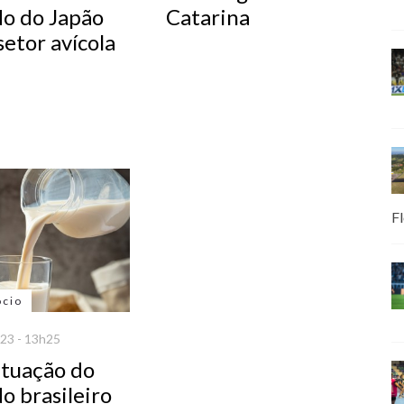
o do Japão
Catarina
setor avícola
Fl
ócio
23 - 13h25
ituação do
o brasileiro