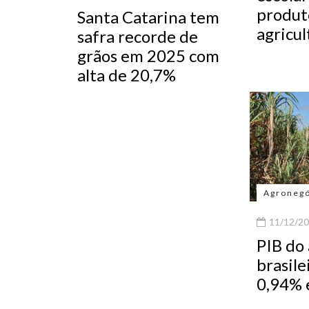
produt
Santa Catarina tem
agricul
safra recorde de
grãos em 2025 com
alta de 20,7%
Agroneg
11/12/20
PIB do
brasile
0,94%