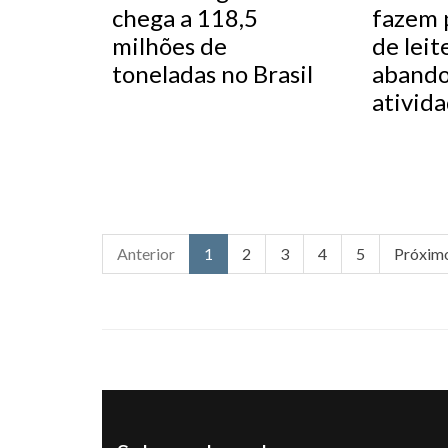
chega a 118,5
fazem 
milhões de
de leit
toneladas no Brasil
aband
ativid
Anterior
1
2
3
4
5
Próxim