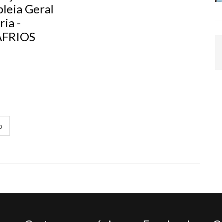
leia Geral
ia -
FRIOS
o