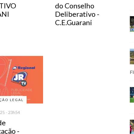
TIVO
do Conselho
ANI
Deliberativo -
C.E.Guarani
Fl
ÇÃO LEGAL
25 - 23h54
de
ação -