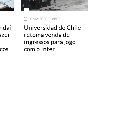
03/02/2020 - 18h05
ndaí
Universidad de Chile
azer
retoma venda de
ingressos para jogo
cos
com o Inter