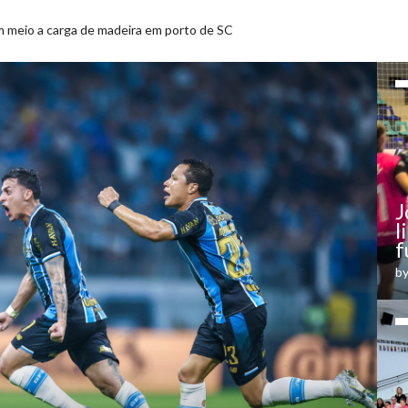
 catarinense cresceu 11,2% em 2019
J
l
f
b