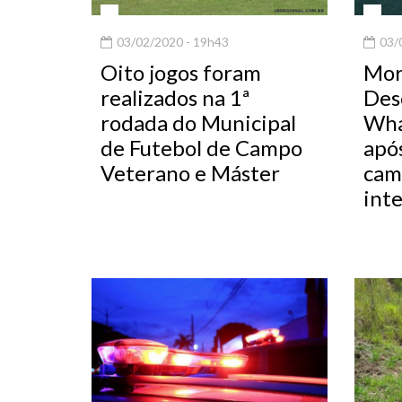
03/02/2020 - 19h43
03/0
Oito jogos foram
Mor
realizados na 1ª
Des
rodada do Municipal
Wha
de Futebol de Campo
apó
Veterano e Máster
cam
int