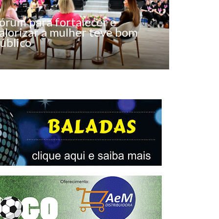
órum para fortalecer e
alorizar a mulher teve bom
úblico
y