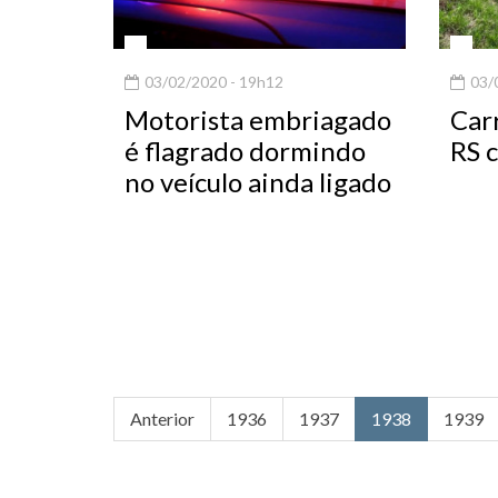
03/02/2020 - 19h12
03/0
Motorista embriagado
Car
é flagrado dormindo
RS 
no veículo ainda ligado
Anterior
1936
1937
1938
1939