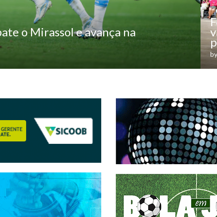
F
ate o Mirassol e avança na
v
p
b