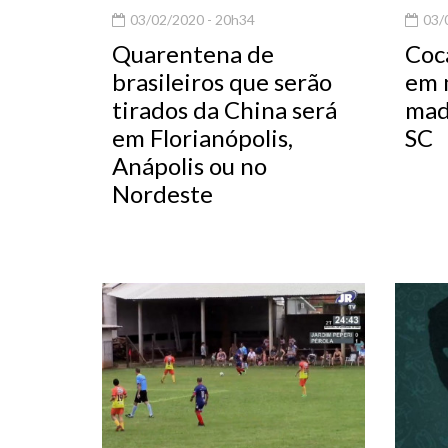
03/02/2020 - 20h34
03/0
Quarentena de
Coc
brasileiros que serão
em 
tirados da China será
mad
em Florianópolis,
SC
Anápolis ou no
Nordeste