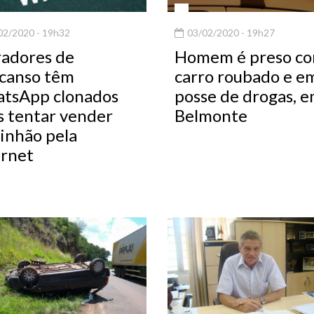
2/2020 - 19h32
03/02/2020 - 19h27
adores de
Homem é preso c
canso têm
carro roubado e e
tsApp clonados
posse de drogas, 
s tentar vender
Belmonte
inhão pela
ernet