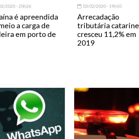
2/2020 - 20h26
03/02/2020 - 19h50
aína é apreendida
Arrecadação
meio a carga de
tributária catarin
eira em porto de
cresceu 11,2% em
2019