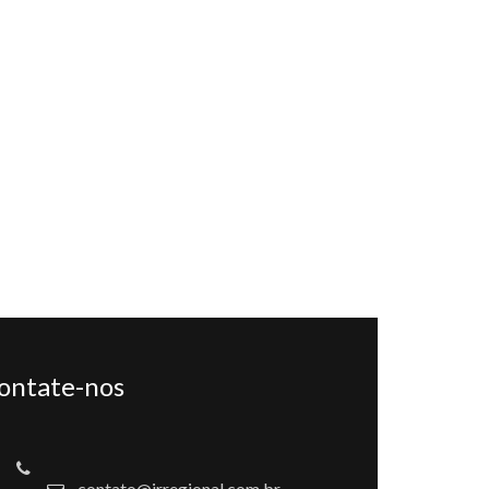
ontate-nos
contato@jrregional.com.br