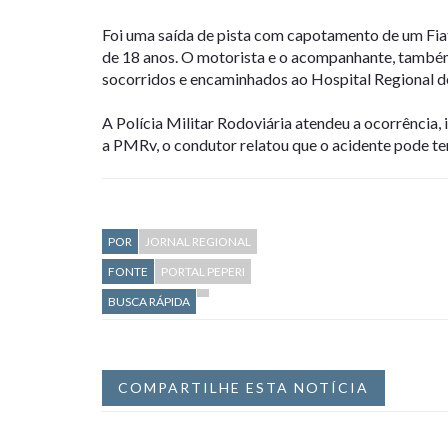
Foi uma saída de pista com capotamento de um Fia
de 18 anos. O motorista e o acompanhante, també
socorridos e encaminhados ao Hospital Regional d
A Polícia Militar Rodoviária atendeu a ocorrência, 
a PMRv, o condutor relatou que o acidente pode te
POR
JORNAL REGIONAL
FONTE
PORTAL PEPERI
BUSCA RÁPIDA
COMPARTILHE ESTA NOTÍCIA