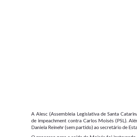
A Alesc (Assembleia Legislativa de Santa Catarin
de
impeachment
contra Carlos Moisés (PSL). Alé
Daniela Reinehr (sem partido) ao secretário de Es
O processo para a saída de Moisés foi instaurad