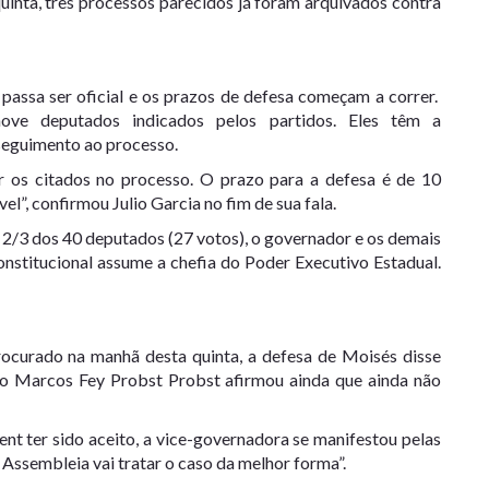
quinta, três processos parecidos já foram arquivados contra
 passa ser oficial e os prazos de defesa começam a correr.
ve deputados indicados pelos partidos. Eles têm a
sseguimento ao processo.
ar os citados no processo. O prazo para a defesa é de 10
el”, confirmou Julio Garcia no fim de sua fala.
2/3 dos 40 deputados (27 votos), o governador e os demais
onstitucional assume a chefia do Poder Executivo Estadual.
ocurado na manhã desta quinta, a defesa de Moisés disse
do Marcos Fey Probst Probst afirmou ainda que ainda não
nt ter sido aceito, a vice-governadora se manifestou pelas
a Assembleia vai tratar o caso da melhor forma”.