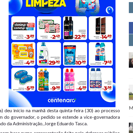
M
a) deu início na manhã desta quinta-feira (30) ao processo
m do governador, o pedido se estende a vice-governadora
tado da Administração, Jorge Eduardo Tasca.
o com base numa representação feita pelo defensor público