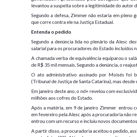
levantou a
suspeita sobre a legitimidade do autor 
Segundo a defesa, Zimmer não estaria em pleno go
que corre contra ele na Justiça Estadual.
Entenda o pedido
Segundo a denúncia lida no plenário da Alesc de
salarial para os procuradores do Estado incluídos
A chamada verba de equivalência equiparou o sal
de R$ 35 mil mensais. Segundo a denúncia, o reajus
O ato administrativo assinado por Moisés fo
(Tribunal de Justiça de Santa Catarina), mas desde 
Em janeiro deste ano, o
nd+
revelou com
exclusivi
milhões aos cofres do Estado.
Após a matéria, em 9 de janeiro Zimmer entrou 
em fevereiro pela Alesc após a procuradoria não r
entrou com um recurso e incluiu novos documentos
A partir disso, a procuradoria aceitou o pedido, as