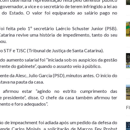
vernador, a vice e o secretário de terem infringido a lei ao
s do Estado
. O valor foi equiparado ao salário pago no
oi feita pelo 1º secretário Laércio Schuster Junior (PSB).
Catarina revive uma história de impedimento, tanto do seu
mou.
 STF e TJSC (Tribunal de Justiça de Santa Catarina).
 do aumento salarial foi “iniciada sob os auspícios da gestão
ente do gabinete”, quando o assunto veio à público.
dente da Alesc, Julio Garcia (PSD), m
inutos an
tes. O início do
stava na pauta da casa.
 afirmou estar “
agindo no estrito cumprimento das
 presidente”, disse. O
chefe da casa também afirmou ter
mento e foro adequados”.
Fl
tação de impeachment foi adiada após um pedido da defesa do
ende Carlos Moisés, a solicitação de Marcos Fey Probst