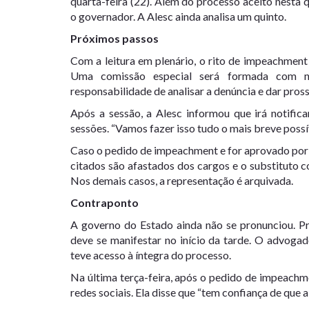
quarta-feira (22). Além do processo aceito nesta 
o governador. A Alesc ainda analisa um quinto.
Próximos passos
Com a leitura em plenário, o rito de impeachment
Uma comissão especial será formada com no
responsabilidade de analisar a denúncia e dar pro
Após a sessão, a Alesc informou que irá notific
sessões. “Vamos fazer isso tudo o mais breve possív
Caso o pedido de impeachment e for aprovado por 
citados são afastados dos cargos e o substituto c
Nos demais casos, a representação é arquivada.
Contraponto
A governo do Estado ainda não se pronunciou. Pr
deve se manifestar no início da tarde. O advoga
teve acesso à íntegra do processo.
Na última terça-feira, após o pedido de impeachme
redes sociais. Ela disse que “tem confiança de que 