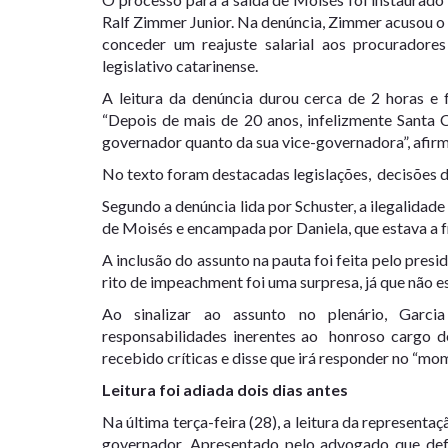
Ralf Zimmer Junior. Na denúncia, Zimmer acusou o go
conceder um
reajuste salarial aos procuradore
legislativo catarinense.
A leitura da denúncia durou cerca de 2 horas e f
“Depois de mais de 20 anos, infelizmente Santa 
governador quanto da sua vice-governadora”, afir
No texto foram destacadas legislações, decisões do
Segundo a denúncia lida por Schuster, a ilegalidade
de Moisés e encampada por Daniela, que estava a fr
A
inclusão
do assunto na pauta foi feita pelo presi
rito de impeachment foi uma surpresa, já que não e
Ao sinalizar ao assunto no plenário, Garcia
responsabilidades inerentes ao honroso cargo de
recebido críticas e disse que irá responder no “mo
Leitura foi adiada dois dias antes
Na última terça-feira (28), a leitura da represen
governador. Apresentado pelo advogado que def