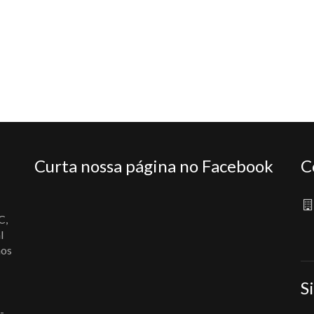
Curta nossa página no Facebook
C
C,
l
nos
S
-