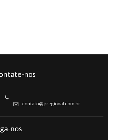
ontate-nos
contato@jrregional.com.br
iga-nos