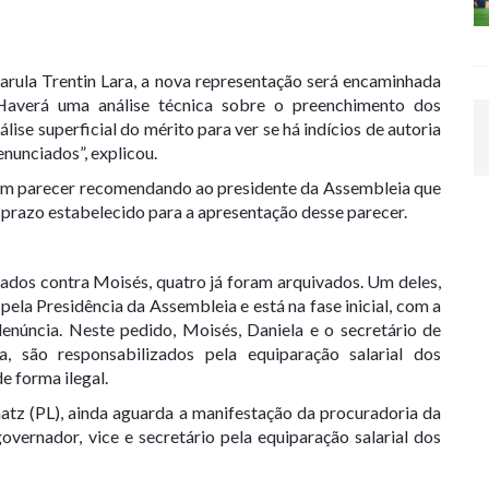
arula Trentin Lara, a nova representação será encaminhada
“Haverá uma análise técnica sobre o preenchimento dos
ise superficial do mérito para ver se há indícios de autoria
nunciados”, explicou.
á um parecer recomendando ao presidente da Assembleia que
prazo estabelecido para a apresentação desse parecer.
ados contra Moisés, quatro já foram arquivados. Um deles,
pela Presidência da Assembleia e está na fase inicial, com a
denúncia. Neste pedido, Moisés, Daniela e o secretário de
, são responsabilizados pela equiparação salarial dos
e forma ilegal.
atz (PL), ainda aguarda a manifestação da procuradoria da
vernador, vice e secretário pela equiparação salarial dos