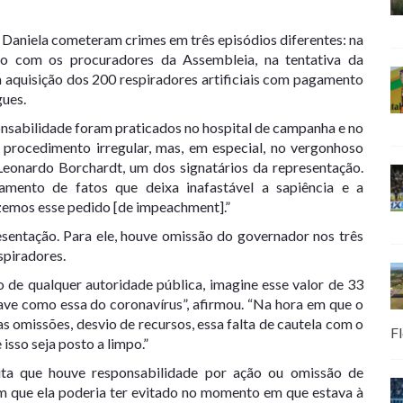
Daniela cometeram crimes em três episódios diferentes: na
do com os procuradores da Assembleia, na tentativa da
a aquisição dos 200 respiradores artificiais com pagamento
gues.
nsabilidade foram praticados no hospital de campanha e no
procedimento irregular, mas, em especial, no vergonhoso
Leonardo Borchardt, um dos signatários da representação.
amento de fatos que deixa inafastável a sapiência e a
azemos esse pedido [de impeachment].”
entação. Para ele, houve omissão do governador nos três
spiradores.
o de qualquer autoridade pública, imagine esse valor de 33
rave como essa do coronavírus”, afirmou. “Na hora em que o
s omissões, desvio de recursos, essa falta de cautela com o
Fl
isso seja posto a limpo.”
ita que houve responsabilidade por ação ou omissão de
m que ela poderia ter evitado no momento em que estava à