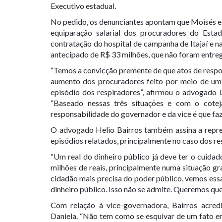
Executivo estadual.
No pedido, os denunciantes apontam que Moisés e 
equiparação salarial dos procuradores do Esta
contratação do hospital de campanha de Itajaí e n
antecipado de R$ 33 milhões, que não foram entre
“Temos a convicção premente de que atos de respo
aumento dos procuradores feito por meio de um 
episódio dos respiradores”, afirmou o advogado 
“Baseado nessas três situações e com o cotej
responsabilidade do governador e da vice é que f
O advogado Helio Bairros também assina a repres
episódios relatados, principalmente no caso dos re
“Um real do dinheiro público já deve ter o cuidad
milhões de reais, principalmente numa situação g
cidadão mais precisa do poder público, vemos essa
dinheiro público. Isso não se admite. Queremos que 
Com relação à vice-governadora, Bairros acred
Daniela. “Não tem como se esquivar de um fato e