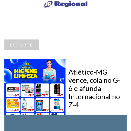
ESPORTE
Atlético-MG
vence, cola no G-
6 e afunda
Internacional no
Z-4