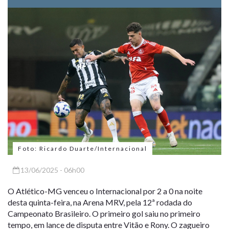
Foto: Ricardo Duarte/Internacional
13/06/2025 - 06h00
O Atlético-MG venceu o Internacional por 2 a 0 na noite
desta quinta-feira, na Arena MRV, pela 12ª rodada do
Campeonato Brasileiro. O primeiro gol saiu no primeiro
tempo, em lance de disputa entre Vitão e Rony. O zagueiro