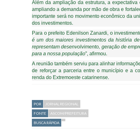
Além da ampliação da estrutura, a expectativ
ampliando a demanda por mão de obra e fortalec
importante será no movimento econômico da uni
dos investimentos.
Para o prefeito Edenilson Zanardi, o investimen
é um dos maiores investimentos da história d
representam desenvolvimento, geração de empre
para a nossa população
”, afirmou.
A reunião também serviu para alinhar informaçõ
de reforçar a parceria entre o município e a 
renda do Extremoeste catarinense.
POR
JORNAL REGIONAL
FONTE
ASCOM/PREFEITURA
BUSCA RÁPIDA