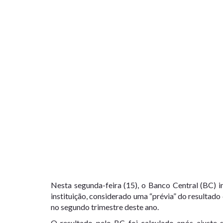
Nesta segunda-feira (15), o Banco Central (BC) 
instituição, considerado uma “prévia” do resultad
no segundo trimestre deste ano.
O resultado pelo BC foi calculado após ajuste