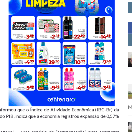
M
informou que o Índice de Atividade Econômica (IBC-Br) da
o do PIB, indica que a economia registrou expansão de 0,57%
 sazonal — uma espécie de “compensação” para comparar