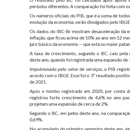
períodos diferentes. A comparação foi feita com o
Os números oficiais do PIB, que é a soma de todos
evolução da economia, serão divulgados pelo IBG
Os dados do IBC-Br mostram desaceleração da eco
inflação, que ficou acima de 10% ao ano em 12 mese
juro básico da economia — que está no maior patam
A taxa de crescimento, segundo o BC, caiu pela
deste ano, quando foi registrada uma expansão de 
Impulsionado pelo setor de serviços, o PIB regis
acordo com o IBGE. Esse foi o 3º resultado positi
de 2021.
Após o tombo registrado em 2020, por conta d
registrou forte crescimento de 4,6% no ano pas
projetam uma expansão de cerca de 2%.
Segundo o BC, em junho deste ano, na comparação
0,69%.
No acumulado do primeiro semestre deste ano, ain