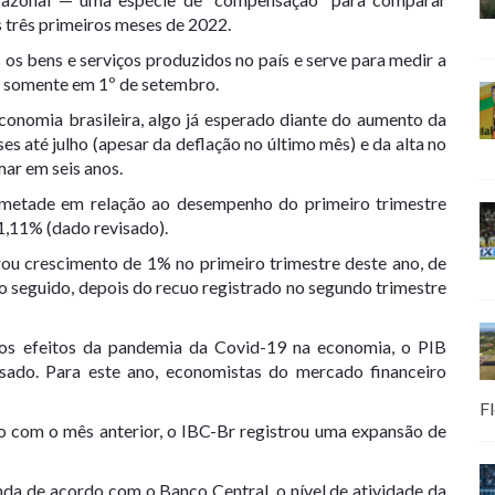
s três primeiros meses de 2022.
 os bens e serviços produzidos no país e serve para medir a
E somente em 1º de setembro.
nomia brasileira, algo já esperado diante do aumento da
s até julho (apesar da deflação no último mês) e da alta no
ar em seis anos.
 metade em relação ao desempenho do primeiro trimestre
1,11% (dado revisado).
trou crescimento de 1% no primeiro trimestre deste ano, de
vo seguido, depois do recuo registrado no segundo trimestre
os efeitos da pandemia da Covid-19 na economia, o PIB
sado. Para este ano, economistas do mercado financeiro
Fl
 com o mês anterior, o IBC-Br registrou uma expansão de
da de acordo com o Banco Central, o nível de atividade da