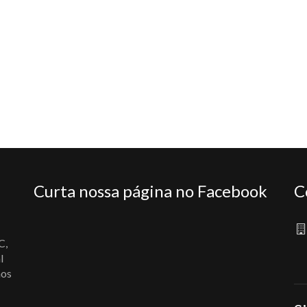
Curta nossa página no Facebook
C
C,
l
nos