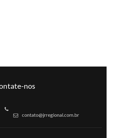
ontate-nos
contato@jrregional.com.br