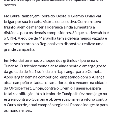
pontos.
No Laura Rauber, em Iporã do Oeste, o Grêmio União vai
brigar por sua terceira vitória consecutiva. Com um novo
triunfo, além de manter a liderança ainda aumentará a
distância para os demais competidores. Só que o adversário é
o CRM. A equipe de Maravilha tem a defesa menos vazada e
nesse seu retorno ao Regional vem disposto a realizar uma
grande campanha.
Em Mondaí teremos o choque dos grêmios - Ipanema x
Tunense. O tricolor mondaiense ainda sente o amargo gosto
da goleada de 6 a 1 sofrida em Itapiranga, para o Cometa.
Após largar bem na competição, empatando com o Aliança,
atual campeão estadual de amadores, deu vexame na cidade
da Oktoberfest. E hoje, contra o Grêmio Tunense, espera
total reabilitação. Já o tricolor de Tunápolis fez bom jogo na
estréia contra o Guarani e obteve sua primeira vitória contra
o Ouro Verde, atual campeão regional. Parada indigesta para
os mondaienses.