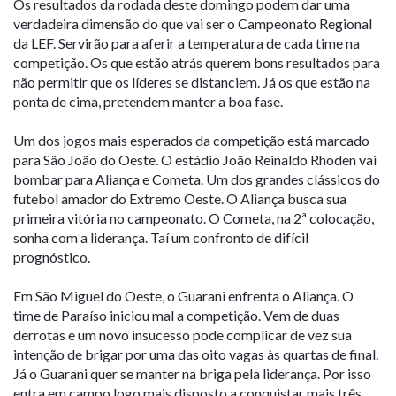
Os resultados da rodada deste domingo podem dar uma
verdadeira dimensão do que vai ser o Campeonato Regional
da LEF. Servirão para aferir a temperatura de cada time na
competição. Os que estão atrás querem bons resultados para
não permitir que os líderes se distanciem. Já os que estão na
ponta de cima, pretendem manter a boa fase.
Um dos jogos mais esperados da competição está marcado
para São João do Oeste. O estádio João Reinaldo Rhoden vai
bombar para Aliança e Cometa. Um dos grandes clássicos do
futebol amador do Extremo Oeste. O Aliança busca sua
primeira vitória no campeonato. O Cometa, na 2ª colocação,
sonha com a liderança. Taí um confronto de difícil
prognóstico.
Em São Miguel do Oeste, o Guarani enfrenta o Aliança. O
time de Paraíso iniciou mal a competição. Vem de duas
derrotas e um novo insucesso pode complicar de vez sua
intenção de brigar por uma das oito vagas às quartas de final.
Já o Guarani quer se manter na briga pela liderança. Por isso
entra em campo logo mais disposto a conquistar mais três