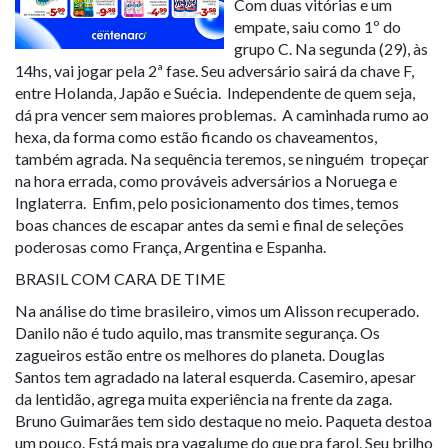
Com duas vitórias e um
empate, saiu como 1º do
grupo C. Na segunda (29), às
14hs, vai jogar pela 2ª fase. Seu adversário sairá da chave F,
entre Holanda, Japão e Suécia. Independente de quem seja,
dá pra vencer sem maiores problemas. A caminhada rumo ao
hexa, da forma como estão ficando os chaveamentos,
também agrada. Na sequência teremos, se ninguém tropeçar
na hora errada, como prováveis adversários a Noruega e
Inglaterra. Enfim, pelo posicionamento dos times, temos
boas chances de escapar antes da semi e final de seleções
poderosas como França, Argentina e Espanha.
BRASIL COM CARA DE TIME
Na análise do time brasileiro, vimos um Alisson recuperado.
Danilo não é tudo aquilo, mas transmite segurança. Os
zagueiros estão entre os melhores do planeta. Douglas
Santos tem agradado na lateral esquerda. Casemiro, apesar
da lentidão, agrega muita experiência na frente da zaga.
Bruno Guimarães tem sido destaque no meio. Paqueta destoa
um pouco. Está mais pra vagalume do que pra farol. Seu brilho