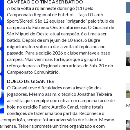
CAMPEÃO É O TIME A SER BATIDO
A bola volta a rolar neste domingo (11) pelo
Campeonato Regional de Futebol – Taça D’Lamb
Sport/Sicredi. São 12 equipes “brigando” pelo título de
campeão do Extremo Oeste catarinense. O Guarani de
São Miguel do Oeste, atual campeão, é o time a ser
batido. Depois de um jejum de 10 anos, o Bugre
migueloestino voltou a dar a volta olímpica no ano
passado. Para a edição 2026 o clube manteve a base
campeã. Mas vem mais forte, porque o grupo foi
reforçado para o Regional com atletas do Sub-20 e do
Campeonato Comunitário.
DUELO DE GIGANTES
O Guarani teve dificuldades com a inscrição dos
jogadores. Mesmo assim, o técnico Jonathan Teixeira
acredita que a equipe que entrar em campo na tarde de
M
hoje, no estádio Padre Aurélio Canzi, reúne totais
condições de fazer uma boa partida. Reconhece o
a competição, sempre foi um adversário duríssimo. Mesmo
arinense, Teixeira promete um time organizado e com