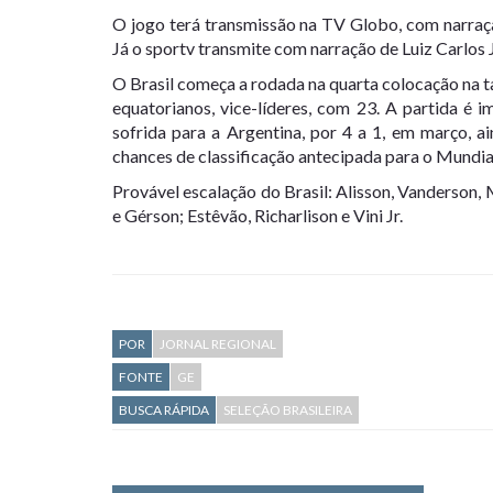
O jogo terá transmissão na TV Globo, com narraçã
Já o sportv transmite com narração de Luiz Carlos
O Brasil começa a rodada na quarta colocação na t
equatorianos, vice-líderes, com 23. A partida é
sofrida para a Argentina, por 4 a 1, em março, 
chances de classificação antecipada para o Mundi
Provável escalação do Brasil: Alisson, Vanderson
e Gérson; Estêvão, Richarlison e Vini Jr.
POR
JORNAL REGIONAL
FONTE
GE
BUSCA RÁPIDA
SELEÇÃO BRASILEIRA