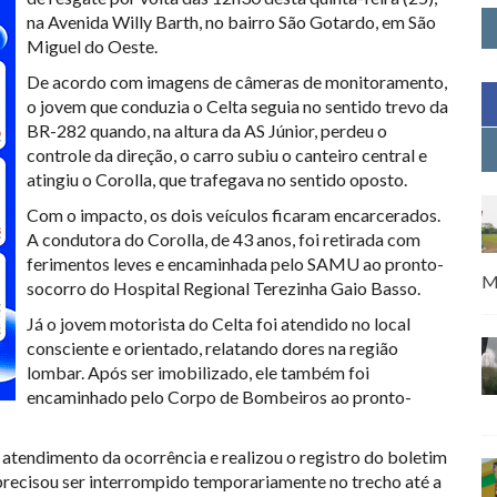
na Avenida Willy Barth, no bairro São Gotardo, em São
Miguel do Oeste.
De acordo com imagens de câmeras de monitoramento,
o jovem que conduzia o Celta seguia no sentido trevo da
BR-282 quando, na altura da AS Júnior, perdeu o
controle da direção, o carro subiu o canteiro central e
atingiu o Corolla, que trafegava no sentido oposto.
Com o impacto, os dois veículos ficaram encarcerados.
A condutora do Corolla, de 43 anos, foi retirada com
ferimentos leves e encaminhada pelo SAMU ao pronto-
M
socorro do Hospital Regional Terezinha Gaio Basso.
Já o jovem motorista do Celta foi atendido no local
consciente e orientado, relatando dores na região
lombar. Após ser imobilizado, ele também foi
encaminhado pelo Corpo de Bombeiros ao pronto-
o atendimento da ocorrência e realizou o registro do boletim
 precisou ser interrompido temporariamente no trecho até a