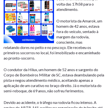
volta das
17h58
para o
atendimento.
O
motorista da Amarok
, um
homem de
42 anos
, estava
fora do veículo, sentado à
margem da rodovia,
consciente, mas
relatando
dores no peito e no pescoço
. Ele recebeu os
primeiros socorros no local, foi imobilizado e encaminhado
ao pronto-socorro.
O
condutor da Hilux
, um homem de
52 anos
e sargento do
Corpo de Bombeiros Militar de SC, estava deambulando pela
pista e
negou atendimento médico
, aceitando apenas a
aplicação de um curativo no braço direito. Já o
motorista do
semi-reboque
, de
69 anos
, não sofreu ferimentos.
Devido ao acidente, o tráfego na rodovia ficou intenso. A
equipe do
ABTR-141
auxiliou na organização do trânsito até