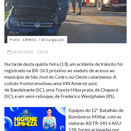
Foto: CBMSC / Divulgação
14/03/2025 - 13h28
Na tarde desta quinta-feira (13), um acidente de trânsito foi
registrado na
BR-163
, próximo ao viaduto de acesso ao
município de
São José do Cedro, no Oeste catarinense
. A
colisão frontal envolveu uma
VW Amarok azul
,
de
Bandeirante (SC)
, uma
Toyota Hilux prata
, de
Chapecó
(SC)
, e um
semi-reboque
, de
Frederico Westphalen (RS)
.
Equipes do
12º Batalhão de
Bombeiros Militar
, com as
viaturas
ABTR-141 e ASU-
518
, foram acionadas por