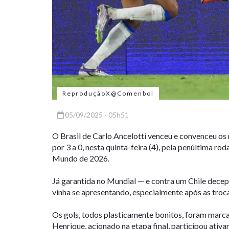
ReproduçãoX@Comenbol
05/09/2025 - 05h51
O Brasil de Carlo Ancelotti venceu e convenceu os
por 3 a 0, nesta quinta-feira (4), pela penúltima r
Mundo de 2026.
Já garantida no Mundial — e contra um Chile decepc
vinha se apresentando, especialmente após as tro
Os gols, todos plasticamente bonitos, foram marc
Henrique, acionado na etapa final, participou ativa