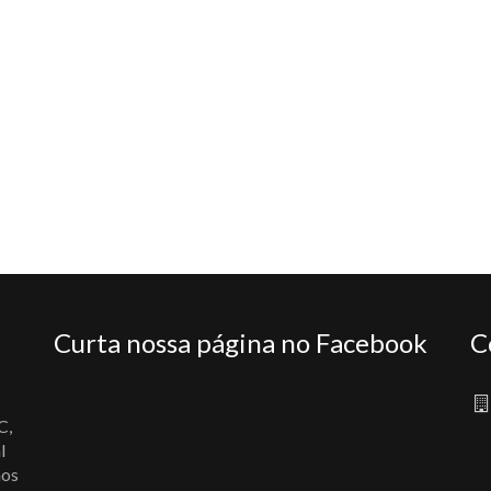
Curta nossa página no Facebook
C
C,
l
nos