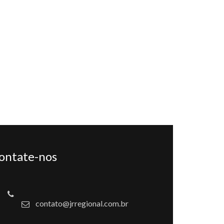
ontate-nos
contato@jrregional.com.br