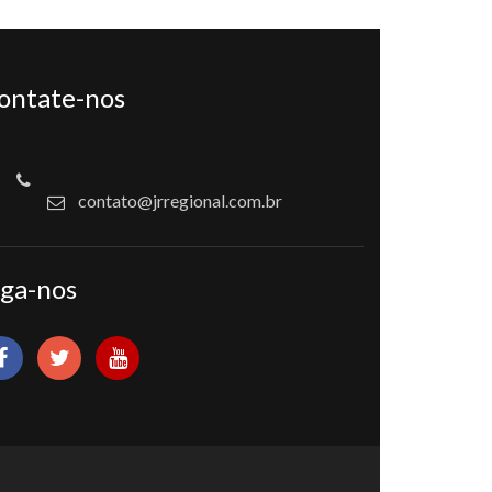
ontate-nos
contato@jrregional.com.br
iga-nos