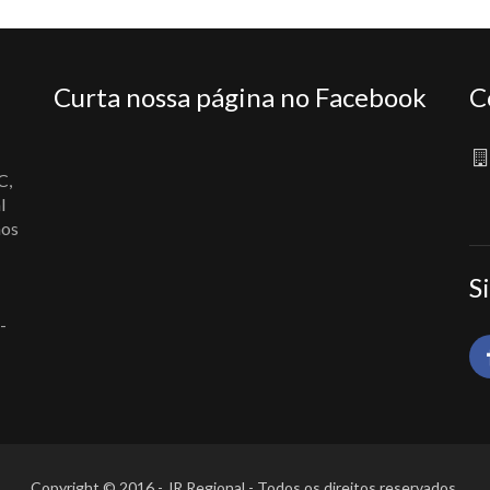
Curta nossa página no Facebook
C
C,
l
nos
S
-
Copyright © 2016 - JR Regional - Todos os direitos reservados.