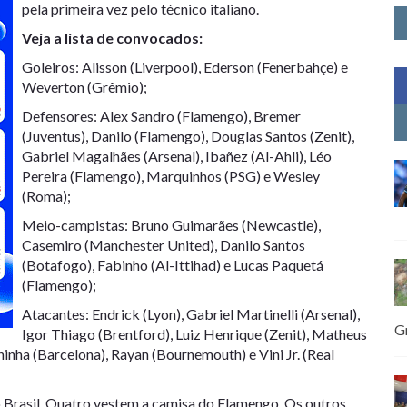
pela primeira vez pelo técnico italiano.
Veja a lista de convocados:
Goleiros: Alisson (Liverpool), Ederson (Fenerbahçe) e
Weverton (Grêmio);
Defensores: Alex Sandro (Flamengo), Bremer
(Juventus), Danilo (Flamengo), Douglas Santos (Zenit),
Gabriel Magalhães (Arsenal), Ibañez (Al-Ahli), Léo
Pereira (Flamengo), Marquinhos (PSG) e Wesley
(Roma);
Meio-campistas: Bruno Guimarães (Newcastle),
Casemiro (Manchester United), Danilo Santos
(Botafogo), Fabinho (Al-Ittihad) e Lucas Paquetá
(Flamengo);
Atacantes: Endrick (Lyon), Gabriel Martinelli (Arsenal),
G
Igor Thiago (Brentford), Luiz Henrique (Zenit), Matheus
nha (Barcelona), Rayan (Bournemouth) e Vini Jr. (Real
 Brasil. Quatro vestem a camisa do Flamengo. Os outros