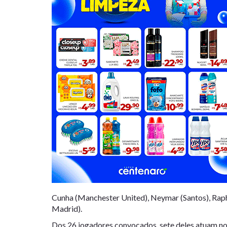
Cunha (Manchester United), Neymar (Santos), Raphi
Madrid).
Dos 26 jogadores convocados, sete deles atuam no