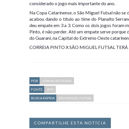
considerado o jogo mais importante do ano.
Na Copa Catarinense, o São Miguel Futsal não se d
acabou dando o título ao time do Planalto Serra
deu empate em 3 a 3. Como os dois jogos foram mu
Pinto, é não perder. Até um empate serve porque da
do Guarani, na Capital do Extremo Oeste catarinen
CORREIA PINTO X SÃO MIGUEL FUTSAL TERÁ
POR
JORNAL REGIONAL
FONTE
JRTV
BUSCA RÁPIDA
SÃO MIGUEL FUTSAL
COMPARTILHE ESTA NOTÍCIA