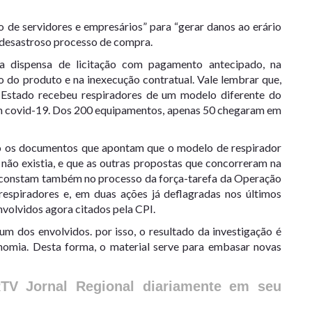
o de servidores e empresários” para “gerar danos ao erário
“desastroso processo de compra.
a dispensa de licitação com pagamento antecipado, na
o do produto e na inexecução contratual. Vale lembrar que,
 Estado recebeu respiradores de um modelo diferente do
m covid-19. Dos 200 equipamentos, apenas 50 chegaram em
mo os documentos que apontam que o modelo de respirador
 não existia, e que as outras propostas que concorreram na
á constam também no processo da força-tarefa da Operação
 respiradores e, em duas ações já deflagradas nos últimos
volvidos agora citados pela CPI.
um dos envolvidos. por isso, o resultado da investigação é
omia. Desta forma, o material serve para embasar novas
RTV Jornal Regional diariamente em seu