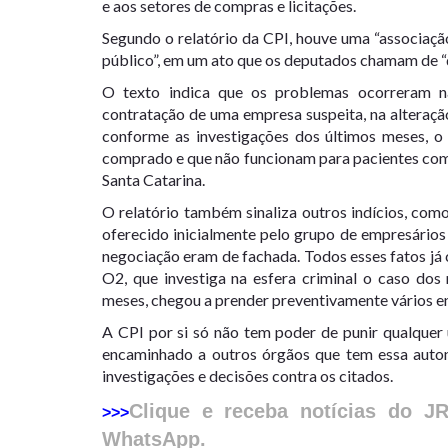
e aos setores de compras e licitações.
Segundo o relatório da CPI, houve uma “associaçã
público”, em um ato que os deputados chamam de 
O texto indica que os problemas ocorreram n
contratação de uma empresa suspeita, na alteraçã
conforme as investigações dos últimos meses, o
comprado e que não funcionam para pacientes co
Santa Catarina.
O relatório também sinaliza outros indícios, co
oferecido inicialmente pelo grupo de empresários
negociação eram de fachada. Todos esses fatos j
O2, que investiga na esfera criminal o caso dos
meses, chegou a prender preventivamente vários en
A CPI por si só não tem poder de punir qualquer 
encaminhado a outros órgãos que tem essa auton
investigações e decisões contra os citados.
Clique e receba notícias do J
>>>
WhatsApp.