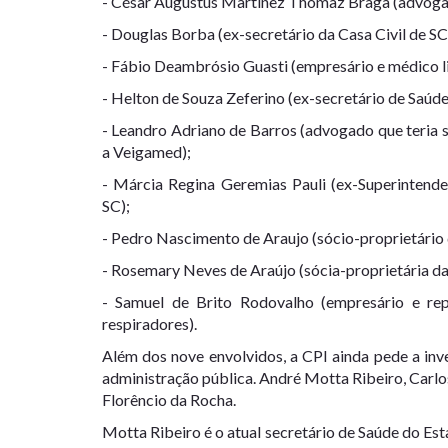
- César Augustus Martinez Thomaz Braga (advoga
- Douglas Borba (ex-secretário da Casa Civil de SC
- Fábio Deambrósio Guasti (empresário e médico l
- Helton de Souza Zeferino (ex-secretário de Saúde
- Leandro Adriano de Barros (advogado que teria 
a Veigamed);
- Márcia Regina Geremias Pauli (ex-Superintende
SC);
- Pedro Nascimento de Araujo (sócio-proprietário
- Rosemary Neves de Araújo (sócia-proprietária d
- Samuel de Brito Rodovalho (empresário e rep
respiradores).
Além dos nove envolvidos, a CPI ainda pede a inv
administração pública. André Motta Ribeiro, Carl
Florêncio da Rocha.
​Motta Ribeiro é o atual secretário de Saúde do Est