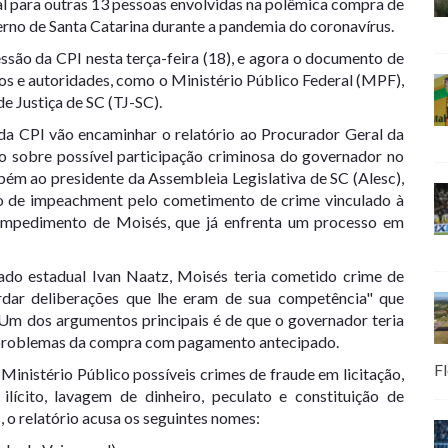
al para outras 13 pessoas envolvidas na polêmica compra de
erno de Santa Catarina durante a pandemia do coronavírus.
sessão da CPI nesta terça-feira (18), e agora o documento de
os e autoridades, como o Ministério Público Federal (MPF),
e Justiça de SC (TJ-SC).
a CPI vão encaminhar o relatório ao Procurador Geral da
ão sobre possível participação criminosa do governador no
bém ao presidente da Assembleia Legislativa de SC (Alesc),
so de impeachment pelo cometimento de crime vinculado à
 impedimento de Moisés, que já enfrenta um processo em
ado estadual Ivan Naatz, Moisés teria cometido crime de
ardar deliberações que lhe eram de sua competência" que
 Um dos argumentos principais é de que o governador teria
s problemas da compra com pagamento antecipado.
Fl
 Ministério Público possíveis crimes de fraude em licitação,
ilícito, lavagem de dinheiro, peculato e constituição de
, o relatório acusa os seguintes nomes: