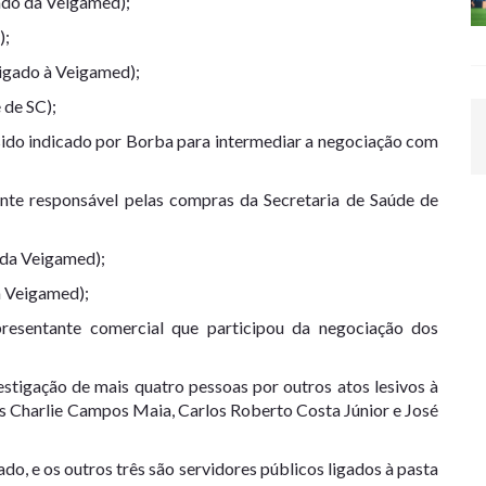
do da Veigamed);
);
igado à Veigamed);
 de SC);
sido indicado por Borba para intermediar a negociação com
nte responsável pelas compras da Secretaria de Saúde de
 da Veigamed);
a Veigamed);
resentante comercial que participou da negociação dos
estigação de mais quatro pessoas por outros atos lesivos à
os Charlie Campos Maia, Carlos Roberto Costa Júnior e José
ado, e os outros três são servidores públicos ligados à pasta