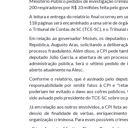
Ministério Público pedidos de investigação crimin
200 respiradores por R$ 33 milhões feita pelo gov
A leitura e entrega do relatório final ocorreu em 
118 páginas será encaminhado a uma série de órgã
o Tribunal de Contas de SC (TCE-SC), e o Tribunal d
Em relação ao governador Moisés, os deputados d
República, Augusto Aras, solicitando a deliberaç
processo fraudulento. Além disso, a CPI pede tam
deputado Júlio Garcia, a abertura de um proces
administração pública. Será o sétimo pedido de
aberto atualmente na Alesc.
Conforme o relatório, que é assinado pelo deput
responsabilidade por omitir fatos à CPI e "ret
poderiam ter evitado o dano aos cofres públicos.
sido avisado pelo presidente do TCE-SC sobre o
Já em relação aos outros envolvidos, a CPI lista ao
desvio de finalidade de verbas, enriquecimento 
organização criminosa. Para esses possíveis crimes