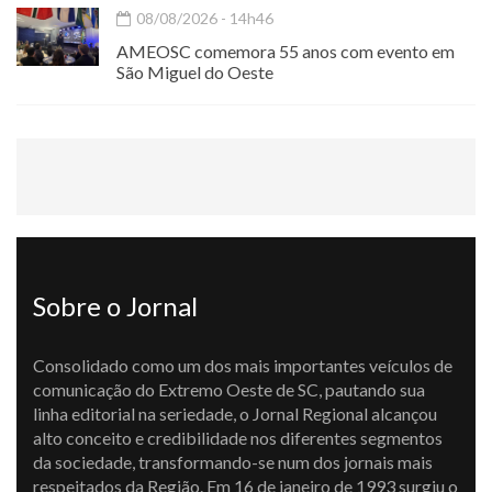
08/08/2026 - 14h46
AMEOSC comemora 55 anos com evento em
São Miguel do Oeste
Sobre o Jornal
Consolidado como um dos mais importantes veículos de
comunicação do Extremo Oeste de SC, pautando sua
linha editorial na seriedade, o Jornal Regional alcançou
alto conceito e credibilidade nos diferentes segmentos
da sociedade, transformando-se num dos jornais mais
respeitados da Região. Em 16 de janeiro de 1993 surgiu o