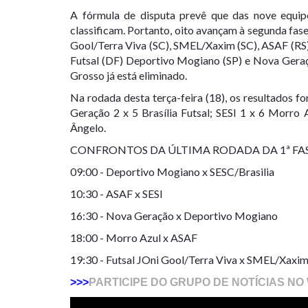
A fórmula de disputa prevê que das nove equip
classificam. Portanto, oito avançam à segunda fase
Gool/Terra Viva (SC), SMEL/Xaxim (SC), ASAF (RS) 
Futsal (DF) Deportivo Mogiano (SP) e Nova Geraç
Grosso já está eliminado.
Na rodada desta terça-feira (18), os resultados
Geração 2 x 5 Brasília Futsal; SESI 1 x 6 Morro 
Ângelo.
CONFRONTOS DA ÚLTIMA RODADA DA 1ª FASE
09:00 - Deportivo Mogiano x SESC/Brasilia
10:30 - ASAF x SESI
16:30 - Nova Geração x Deportivo Mogiano
18:00 - Morro Azul x ASAF
19:30 - Futsal JOni Gool/Terra Viva x SMEL/Xaxi
>>>
PARTICIPE DO GRUPO DE NOTÍCIAS NO