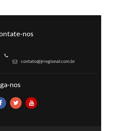
ontate-nos
contato@jrregional.com.br
iga-nos