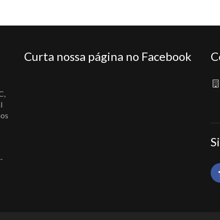
Curta nossa página no Facebook
C
C,
l
nos
S
-