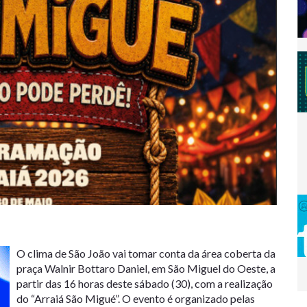
O clima de São João vai tomar conta da área coberta da
praça Walnir Bottaro Daniel, em São Miguel do Oeste, a
partir das 16 horas deste sábado (30), com a realização
do “Arraiá São Migué”. O evento é organizado pelas