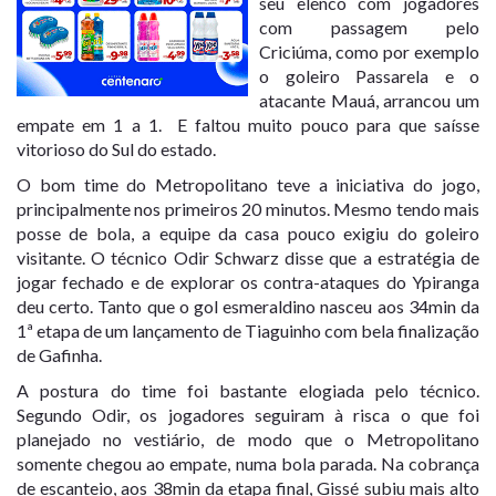
seu elenco com jogadores
com passagem pelo
Criciúma, como por exemplo
o goleiro Passarela e o
atacante Mauá, arrancou um
empate em 1 a 1. E faltou muito pouco para que saísse
vitorioso do Sul do estado.
O bom time do Metropolitano teve a iniciativa do jogo,
principalmente nos primeiros 20 minutos. Mesmo tendo mais
posse de bola, a equipe da casa pouco exigiu do goleiro
visitante. O técnico Odir Schwarz disse que a estratégia de
jogar fechado e de explorar os contra-ataques do Ypiranga
deu certo. Tanto que o gol esmeraldino nasceu aos 34min da
1ª etapa de um lançamento de Tiaguinho com bela finalização
de Gafinha.
A postura do time foi bastante elogiada pelo técnico.
Segundo Odir, os jogadores seguiram à risca o que foi
planejado no vestiário, de modo que o Metropolitano
somente chegou ao empate, numa bola parada. Na cobrança
de escanteio, aos 38min da etapa final, Gissé subiu mais alto