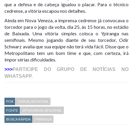
que a defesa e de cabeça igualou o placar. Para o técnico
cedrense, a vitória escapou nos detalhes.
Ainda em Nova Veneza, a imprensa cedrense já convocava o
torcedor para o jogo da volta, dia 25, às 15 horas, no estádio
de Baixada. Uma vitória simples coloca o Ypiranga nas
semifinais. Mesmo jogando diante de seu torcedor, Odir
Schwarz avalia que sua equipe não terá vida fácil. Disse que o
Metropolitano tem um bom time e que, com certeza, irá
impor sérias dificuldades.
>>>
PARTICIPE DO GRUPO DE NOTÍCIAS NO
WHATSAPP.
POR
JORNAL REGIONAL
FONTE
JRTV/JORNAL REGIONAL
BUSCA RÁPIDA
YPIRANGA