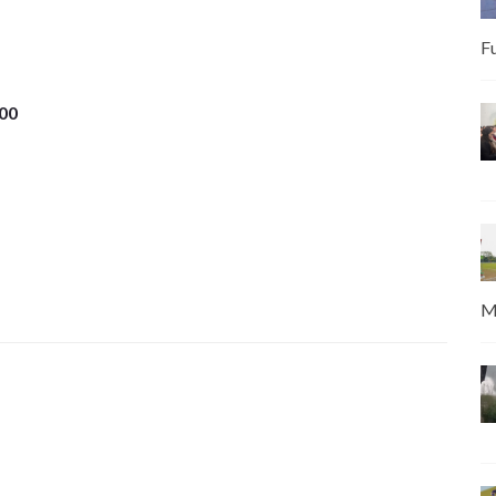
F
00
M