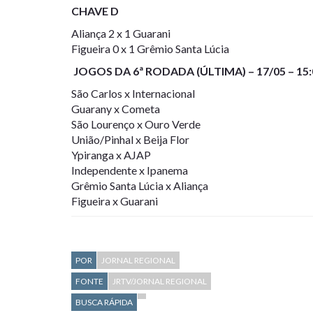
CHAVE D
Aliança 2 x 1 Guarani
Figueira 0 x 1 Grêmio Santa Lúcia
JOGOS DA 6ª RODADA (ÚLTIMA) – 17/05 – 15:
São Carlos x Internacional
Guarany x Cometa
São Lourenço x Ouro Verde
União/Pinhal x Beija Flor
Ypiranga x AJAP
Independente x Ipanema
Grêmio Santa Lúcia x Aliança
Figueira x Guarani
POR
JORNAL REGIONAL
FONTE
JRTV/JORNAL REGIONAL
BUSCA RÁPIDA