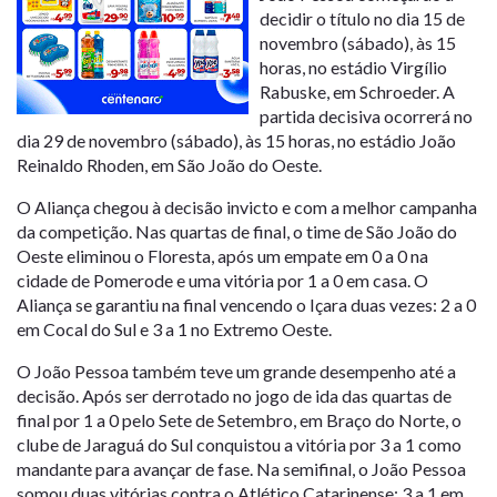
decidir o título no dia 15 de
novembro (sábado), às 15
horas, no estádio Virgílio
Rabuske, em Schroeder. A
partida decisiva ocorrerá no
dia 29 de novembro (sábado), às 15 horas, no estádio João
Reinaldo Rhoden, em São João do Oeste.
O Aliança chegou à decisão invicto e com a melhor campanha
da competição. Nas quartas de final, o time de São João do
Oeste eliminou o Floresta, após um empate em 0 a 0 na
cidade de Pomerode e uma vitória por 1 a 0 em casa. O
Aliança se garantiu na final vencendo o Içara duas vezes: 2 a 0
em Cocal do Sul e 3 a 1 no Extremo Oeste.
O João Pessoa também teve um grande desempenho até a
decisão. Após ser derrotado no jogo de ida das quartas de
final por 1 a 0 pelo Sete de Setembro, em Braço do Norte, o
clube de Jaraguá do Sul conquistou a vitória por 3 a 1 como
mandante para avançar de fase. Na semifinal, o João Pessoa
somou duas vitórias contra o Atlético Catarinense: 3 a 1 em