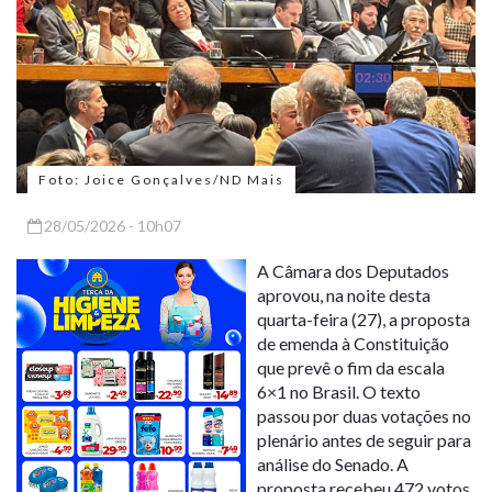
Foto: Joice Gonçalves/ND Mais
28/05/2026 - 10h07
A Câmara dos Deputados
aprovou, na noite desta
quarta-feira (27), a proposta
de emenda à Constituição
que prevê o fim da escala
6×1 no Brasil. O texto
passou por duas votações no
plenário antes de seguir para
análise do Senado. A
proposta recebeu 472 votos