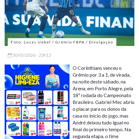
Foto: Lucas Uebel / Grêmio FBPA / Divulgação
30/05/2026 - 23h12
O Corinthians venceu o
Grêmio por 3 a 1, de virada,
na noite deste sábado, na
Arena, em Porto Alegre, pela
18ª rodada do Campeonato
Brasileiro. Gabriel Mec abriu
o placar para os donos da
casa no início do jogo, mas
André deixou tudo igual no
final do primeiro tempo. Na
segunda etapa, o time