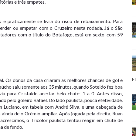
itórias e três empates.
 e praticamente se livra do risco de rebaixamento. Para
perder ou empatar com o Cruzeiro nesta rodada. Já o São
ertadores com o título do Botafogo, está em sexto, com 59
Fl
ial. Os donos da casa criaram as melhores chances de gol e
gaúcho saiu somente aos 35 minutos, quando Soteldo fez boa
iu para Cristaldo acertar belo chute: 1 a 0. Antes disso,
ado pelo goleiro Rafael. Do lado paulista, pouca efetividade.
 Luciano, em tabela com André Silva, e uma cabeçada de
 ainda de o Grêmio ampliar. Após jogada pela direita, Ruan
acréscimos, o Tricolor paulista tentou reagir, em chute de
ha de fundo.