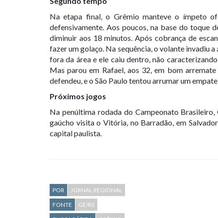
Segundo tempo
Na etapa final, o Grêmio manteve o ímpeto of
defensivamente. Aos poucos, na base do toque de
diminuir aos 18 minutos. Após cobrança de escan
fazer um golaço. Na sequência, o volante invadiu a
fora da área e ele caiu dentro, não caracterizand
Mas parou em Rafael, aos 32, em bom arremate d
defendeu, e o São Paulo tentou arrumar um empate 
Próximos jogos
Na penúltima rodada do Campeonato Brasileiro, G
gaúcho visita o Vitória, no Barradão, em Salvado
capital paulista.
POR
JORNAL REGIONAL
FONTE
GE/RS