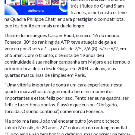
três títulos do Grand Slam
francês, o ex-tenista esteve
na Quadra Philippe Chatrier para prestigiar o compatriota,
que fez bonito em mais um duelo longo.
Diante do norueguês Casper Ruud, número 16 do mundo,
Fonseca, 30º do ranking da ATP, teve atuação de gala e
venceu por 3 sets a 1 – parciais de 7/5, 7/6 (8), 5/7 e 6/2, em
3h55min. Com o triunfo, o tenista de 19 anos deu
continuidade à sua melhor campanha em Majors e se tornou o
primeiro brasileiro desde Guga, em 2004, a alcançar as
quartas masculinas de simples em Paris.
“Uma vitória importante contra um cara experiente, nesta
quadra maravilhosa. Joguei muito bem em momentos
importantes e estou feliz por isso. Tento ser eu na quadra, ser
feliz e fazer bons pontos. É assim que eu sou. Obrigado,
torcida. O sonho continua”, comemorou Fonseca.
Na próxima fase, João vai encarar outro jovem: o tcheco
Jakub Mensik, de 20 anos, 27º colocado no ranking mundial.
O jogo ainda não tem horário definido, mas ocorrerá na terça-