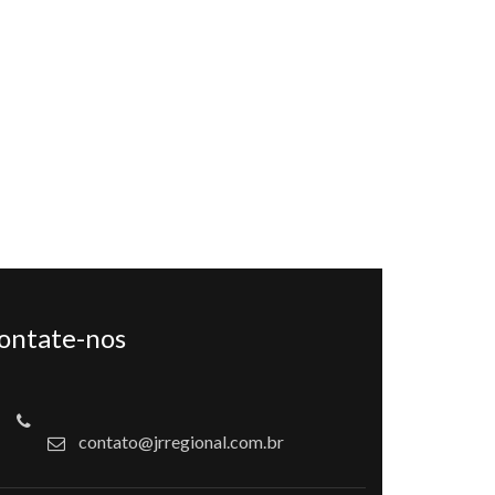
ontate-nos
contato@jrregional.com.br