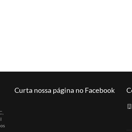
Curta nossa página no Facebook
C
C,
l
nos