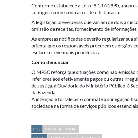
Conforme estabelece a Lei nº 8.137/1990, a supres
configura crime contra a ordem tributária.
A legislação prevê penas que variam de dois a cinc
omissão de receitas, fornecimento de informações f
As empresas notificadas deverão regularizar sua si
orienta que os responsáveis procurem os órgãos c
esclarecer eventuais pendências.
Como denunciar
O MPSC reforça que situações como não emissão d
inferiores aos efetivamente pagos ou outras irreg
de Justiça, à Ouvidoria do Ministério Público, à Se
da Fazenda.
A intenção é fortalecer o combate à sonegação fisc
sociedade na forma de serviços públicos essenciais
POR
JORNAL REGIONAL