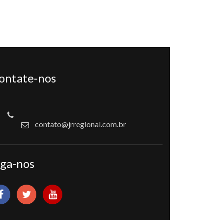
ontate-nos
contato@jrregional.com.br
iga-nos