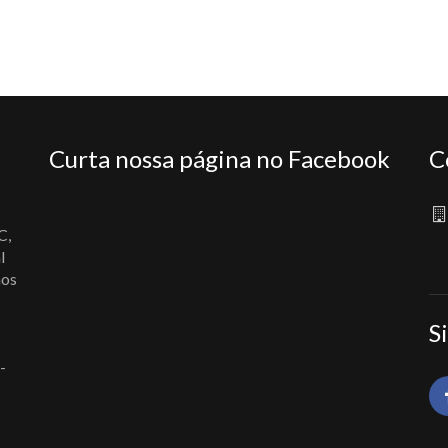
Curta nossa página no Facebook
C
C,
l
nos
S
-