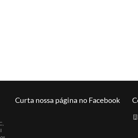
Curta nossa página no Facebook
C
C,
l
nos