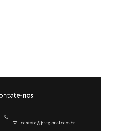
ontate-nos
contato@jrregional.com.br