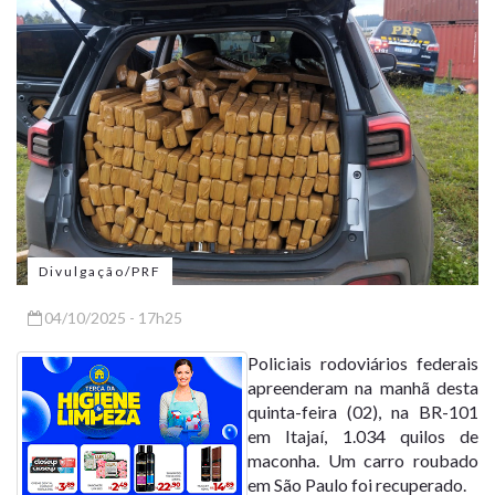
Divulgação/PRF
04/10/2025 - 17h25
Policiais rodoviários federais
apreenderam na manhã desta
quinta-feira (02), na BR-101
em Itajaí, 1.034 quilos de
maconha. Um carro roubado
em São Paulo foi recuperado.