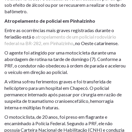
sob efeito de álcool ou por se recusarem a realizar o teste do
bafômetro.
Atropelamento de policial em Pinhalzinho
Entre as ocorrências mais graves registradas durante o
feriadão está o
atropelamento de um policial rodoviário
federal na BR-282, em Pinhalzinho
, no Oeste catarinense.
O agente foi atingido por uma motocicleta durante uma
abordagem de rotina na tarde de domingo (7). Conforme a
PRF, o condutor não obedeceu à ordem de parada e acelerou
o veículo em direção ao policial.
A vítima sofreu ferimentos graves e foi transferida de
helicóptero para um hospital em Chapecó. O policial
permanece internado após passar por cirurgia em razão de
suspeita de traumatismo cranioencefálico, hemorragia
interna e múltiplas fraturas.
O motociclista, de 20 anos, foi preso em flagrante e
encaminhado à Polícia Federal. Segundo a PRF, ele não
possuía Carteira Nacional de Habilitação (CNH) e conduzia