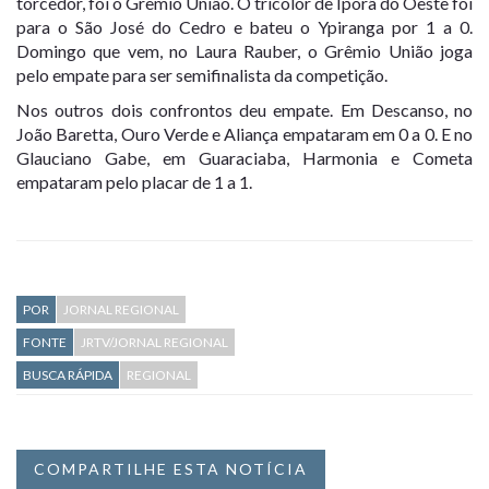
torcedor, foi o Grêmio União. O tricolor de Iporã do Oeste foi
para o São José do Cedro e bateu o Ypiranga por 1 a 0.
Domingo que vem, no Laura Rauber, o Grêmio União joga
pelo empate para ser semifinalista da competição.
Nos outros dois confrontos deu empate. Em Descanso, no
João Baretta, Ouro Verde e Aliança empataram em 0 a 0. E no
Glauciano Gabe, em Guaraciaba, Harmonia e Cometa
empataram pelo placar de 1 a 1.
POR
JORNAL REGIONAL
FONTE
JRTV/JORNAL REGIONAL
BUSCA RÁPIDA
REGIONAL
COMPARTILHE ESTA NOTÍCIA