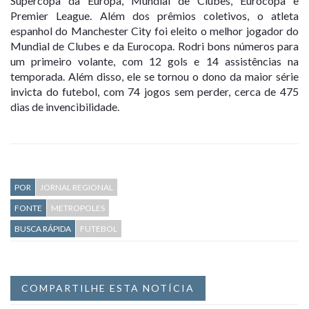
Supercopa da Europa, Mundial de Clubes, Eurocopa e
Premier League. Além dos prêmios coletivos, o atleta
espanhol do Manchester City foi eleito o melhor jogador do
Mundial de Clubes e da Eurocopa. Rodri bons números para
um primeiro volante, com 12 gols e 14 assistências na
temporada. Além disso, ele se tornou o dono da maior série
invicta do futebol, com 74 jogos sem perder, cerca de 475
dias de invencibilidade.
POR
JORNAL REGIONAL
FONTE
METROPOLES
BUSCA RÁPIDA
FUTEBOL
COMPARTILHE ESTA NOTÍCIA