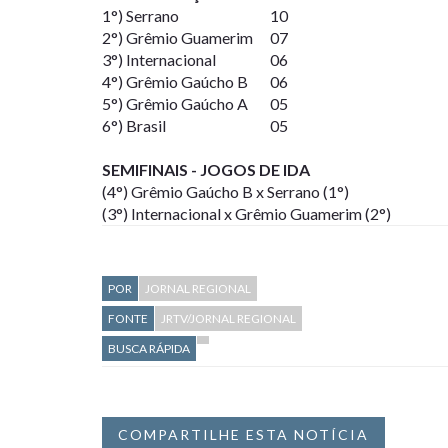
1°) Serrano
10
2°) Grêmio Guamerim
07
3°) Internacional
06
4°) Grêmio Gaúcho B
06
5°) Grêmio Gaúcho A
05
6°) Brasil
05
SEMIFINAIS - JOGOS DE IDA
(4°) Grêmio Gaúcho B x Serrano (1°)
(3°) Internacional x Grêmio Guamerim (2°)
POR
JORNAL REGIONAL
FONTE
JRTV/JORNAL REGIONAL
BUSCA RÁPIDA
COMPARTILHE ESTA NOTÍCIA