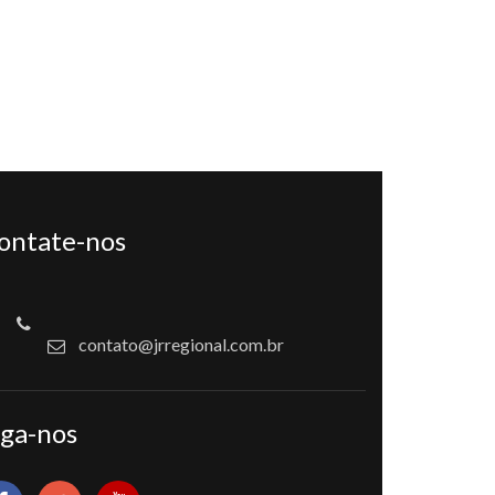
ontate-nos
contato@jrregional.com.br
iga-nos