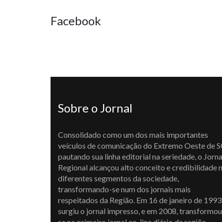
Facebook
Sobre o Jornal
Consolidado como um dos mais importantes
veículos de comunicação do Extremo Oeste de S
pautando sua linha editorial na seriedade, o Jorna
Regional alcançou alto conceito e credibilidade 
diferentes segmentos da sociedade,
transformando-se num dos jornais mais
respeitados da Região. Em 16 de janeiro de 1993
surgiu o jornal impresso, e em 2008, transformou
se no primeiro jornal on-line diário da região,