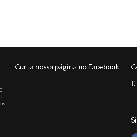
Curta nossa página no Facebook
C
C,
l
nos
S
-