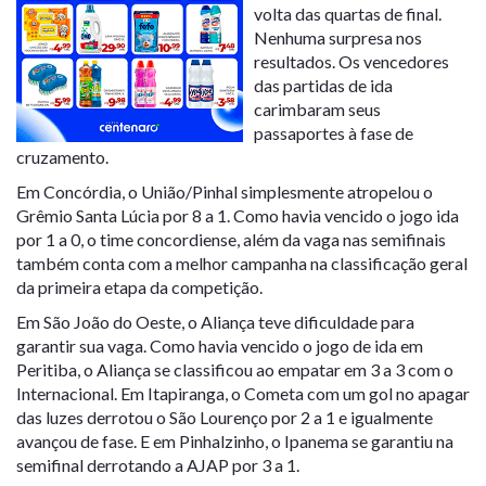
volta das quartas de final.
Nenhuma surpresa nos
resultados. Os vencedores
das partidas de ida
carimbaram seus
passaportes à fase de
cruzamento.
Em Concórdia, o União/Pinhal simplesmente atropelou o
Grêmio Santa Lúcia por 8 a 1. Como havia vencido o jogo ida
por 1 a 0, o time concordiense, além da vaga nas semifinais
também conta com a melhor campanha na classificação geral
da primeira etapa da competição.
Em São João do Oeste, o Aliança teve dificuldade para
garantir sua vaga. Como havia vencido o jogo de ida em
Peritiba, o Aliança se classificou ao empatar em 3 a 3 com o
Internacional. Em Itapiranga, o Cometa com um gol no apagar
das luzes derrotou o São Lourenço por 2 a 1 e igualmente
avançou de fase. E em Pinhalzinho, o Ipanema se garantiu na
semifinal derrotando a AJAP por 3 a 1.