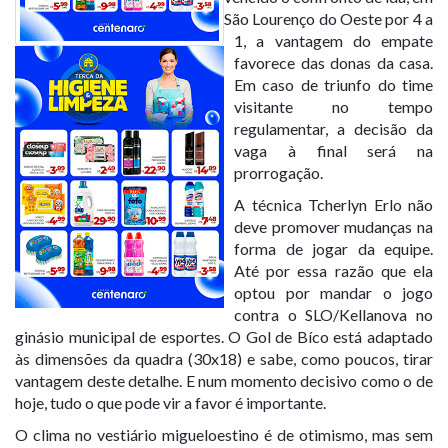
São Lourenço do Oeste por 4 a
1, a vantagem do empate
favorece das donas da casa.
Em caso de triunfo do time
visitante no tempo
regulamentar, a decisão da
vaga à final será na
prorrogação.
A técnica Tcherlyn Erlo não
deve promover mudanças na
forma de jogar da equipe.
Até por essa razão que ela
optou por mandar o jogo
contra o SLO/Kellanova no
ginásio municipal de esportes. O Gol de Bíco está adaptado
às dimensões da quadra (30x18) e sabe, como poucos, tirar
vantagem deste detalhe. E num momento decisivo como o de
hoje, tudo o que pode vir a favor é importante.
O clima no vestiário migueloestino é de otimismo, mas sem