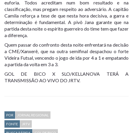
euforia. Todos acreditam num bom resultado e na
classificação, mas pregam respeito ao adversário. A capitão
Camila reforça a tese de que nesta hora decisiva, a garra e
determinação é fundamental. A pivô Jana garante que na
partida desta noite o espírito guerreiro do time tem que fazer
a diferença.
Quem passar do confronto desta noite enfrentará na decisão
a CME/Xanxerê, que na outra semifinal despachou o forte
Videira Futsal, vencendo o jogo de ida por 4 a 1 e empatando
a partida da volta em 3 a 3.
GOL DE BICO X SLO/KELLANOVA TERÁ A
TRANSMISSÃO AO VIVO DO JRTV.
POR
JORNAL REGIONAL
FONTE
JRTV
BUSCA RÁPIDA
GOL DE BICO