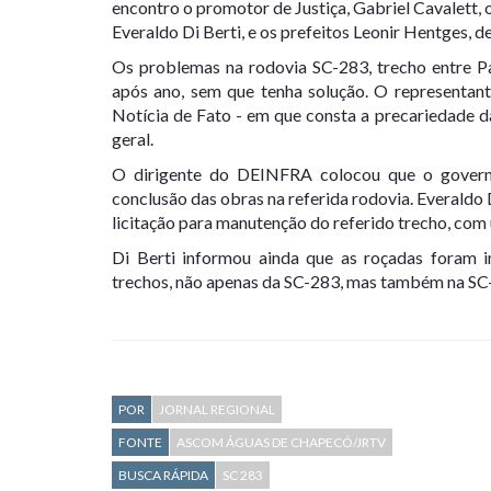
encontro o promotor de Justiça, Gabriel Cavalett
Everaldo Di Berti, e os prefeitos Leonir Hentges, 
Os problemas na rodovia SC-283, trecho entre P
após ano, sem que tenha solução. O representan
Notícia de Fato - em que consta a precariedade 
geral.
O dirigente do DEINFRA colocou que o governo
conclusão das obras na referida rodovia. Everaldo D
licitação para manutenção do referido trecho, co
Di Berti informou ainda que as roçadas foram i
trechos, não apenas da SC-283, mas também na SC-
POR
JORNAL REGIONAL
FONTE
ASCOM ÁGUAS DE CHAPECÓ/JRTV
BUSCA RÁPIDA
SC 283