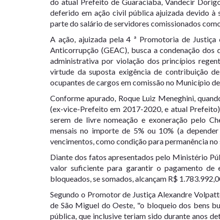
do atual Prefeito de Guaraciaba, Vandecir Dorig
deferido em ação civil pública ajuizada devido à 
parte do salário de servidores comissionados com
A ação, ajuizada pela 4 ª Promotoria de Justiç
Anticorrupção (GEAC), busca a condenação dos d
administrativa por violação dos princípios regen
virtude da suposta exigência de contribuição de
ocupantes de cargos em comissão no Município de
Conforme apurado, Roque Luiz Meneghini, quando
(ex-vice-Prefeito em 2017-2020, e atual Prefeito
serem de livre nomeação e exoneração pelo Che
mensais no importe de 5% ou 10% (a depender 
vencimentos, como condição para permanência no s
Diante dos fatos apresentados pelo Ministério Púb
valor suficiente para garantir o pagamento de 
bloqueados, se somados, alcançam R$ 1.783.992,0
Segundo o Promotor de Justiça Alexandre Volpatt
de São Miguel do Oeste, "o bloqueio dos bens bu
pública, que inclusive teriam sido durante anos d