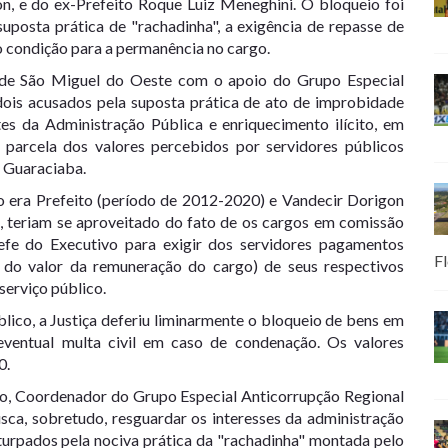
on, e do ex-Prefeito Roque Luiz Meneghini. O bloqueio foi
suposta prática de "rachadinha", a exigência de repasse de
o condição para a permanência no cargo.
a de São Miguel do Oeste com o apoio do Grupo Especial
ois acusados pela suposta prática de ato de improbidade
tes da Administração Pública e enriquecimento ilícito, em
 parcela dos valores percebidos por servidores públicos
 Guaraciaba.
 era Prefeito (período de 2012-2020) e Vandecir Dorigon
), teriam se aproveitado do fato de os cargos em comissão
fe do Executivo para exigir dos servidores pagamentos
Fl
do valor da remuneração do cargo) de seus respectivos
erviço público.
lico, a Justiça deferiu liminarmente o bloqueio de bens em
eventual multa civil em caso de condenação. Os valores
0.
o, Coordenador do Grupo Especial Anticorrupção Regional
sca, sobretudo, resguardar os interesses da administração
eturpados pela nociva prática da "rachadinha" montada pelo