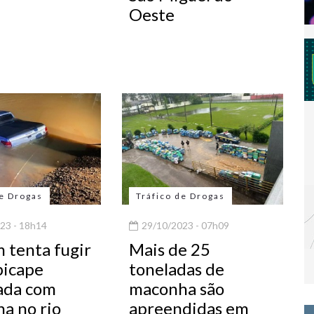
Oeste
de Drogas
Tráfico de Drogas
23 - 18h14
29/10/2023 - 07h09
tenta fugir
Mais de 25
picape
toneladas de
ada com
maconha são
a no rio
apreendidas em