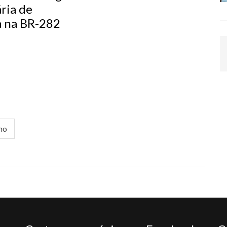
ria de
a na BR-282
mo