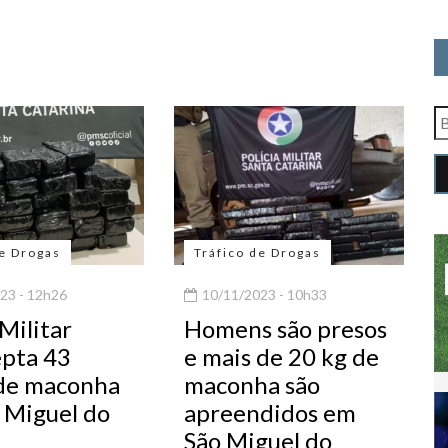
de Drogas
Tráfico de Drogas
23 - 12h26
10/11/2023 - 10h33
 Militar
Homens são presos
epta 43
e mais de 20 kg de
 de maconha
maconha são
 Miguel do
apreendidos em
São Miguel do