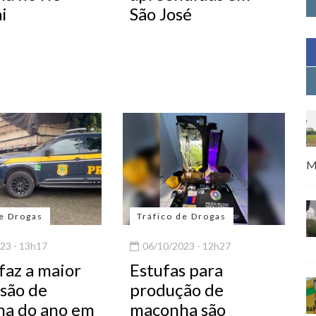
i
São José
M
de Drogas
Tráfico de Drogas
23 - 13h17
06/10/2023 - 12h27
 faz a maior
Estufas para
são de
produção de
a do ano em
maconha são