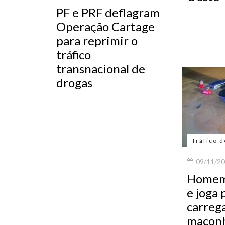
PF e PRF deflagram
Operação Cartage
para reprimir o
tráfico
transnacional de
drogas
Tráfico 
09/11/20
Homem 
e joga 
carreg
maconh