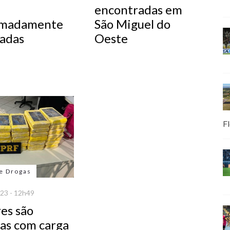
encontradas em
imadamente
São Miguel do
ladas
Oeste
Fl
de Drogas
23 - 12h49
es são
das com carga