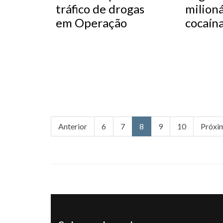
tráfico de drogas
milioná
em Operação
cocaín
Anterior
6
7
8
9
10
Próxi