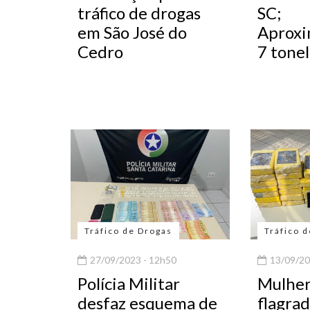
tráfico de drogas
SC;
em São José do
Aprox
Cedro
7 tone
Tráfico de Drogas
Tráfico 
27/09/2023 - 12h50
13/09/20
Polícia Militar
Mulher
desfaz esquema de
flagra