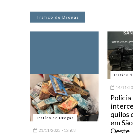
Tráfico de Drogas
Tráfico 
14/11/20
Polícia
interc
quilos
Tráfico de Drogas
em São
Oeste
21/11/2023 - 12h08