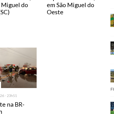
 Miguel do
em São Miguel do
(SC)
Oeste
Fl
26 - 23h51
te na BR-
m