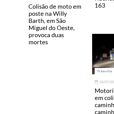
163
Colisão de moto em
poste na Willy
Barth, em São
Miguel do Oeste,
provoca duas
mortes
Trânsito
18/07/20
Motori
em col
caminh
caminh