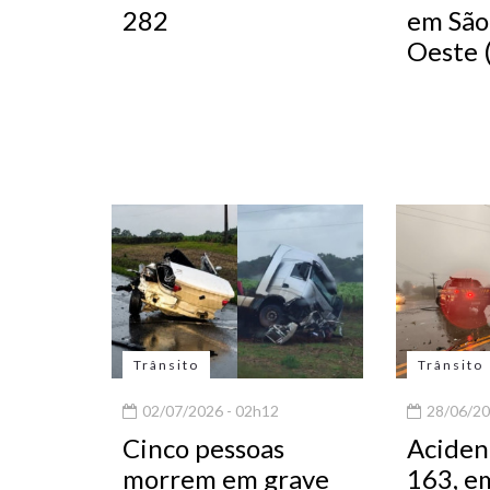
282
em São
Oeste 
Trânsito
Trânsito
02/07/2026 - 02h12
28/06/20
Cinco pessoas
Aciden
morrem em grave
163, e