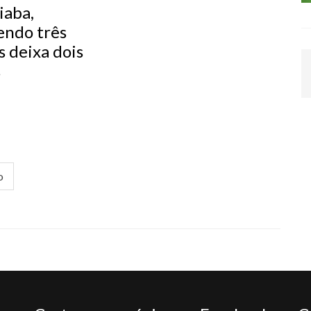
iaba,
endo três
s deixa dois
s
o