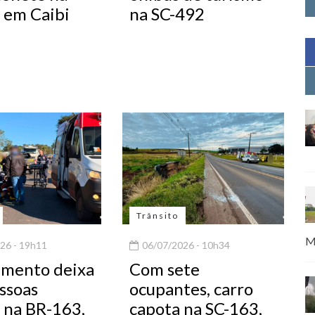
 em Caibi
na SC-492
Trânsito
M
26 - 19h11
06/07/2026 - 10h34
mento deixa
Com sete
ssoas
ocupantes, carro
s na BR-163,
capota na SC-163,