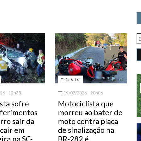
Trânsito
26 - 12h38
19/07/2026 - 20h06
sta sofre
Motociclista que
 ferimentos
morreu ao bater de
rro sair da
moto contra placa
 cair em
de sinalização na
ira na SC-
BR-282 é