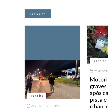
Trânsito
Trânsito
21/07/20
Motori
graves
após ca
Trânsito
pista e
ribance
30/07/2026 - 10h18